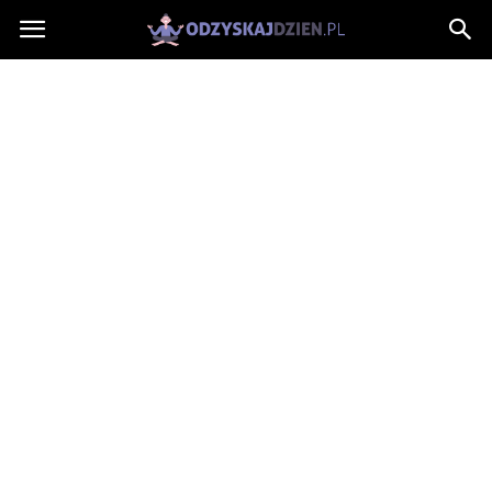
OdzyskajDzien.pl