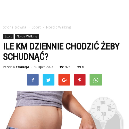
Strona główna
Sport
Nordic Walking
Sport
Nordic Walking
ILE KM DZIENNIE CHODZIĆ ŻEBY
SCHUDNĄĆ?
Przez
Redakcja
-
30 lipca 2023
476
0