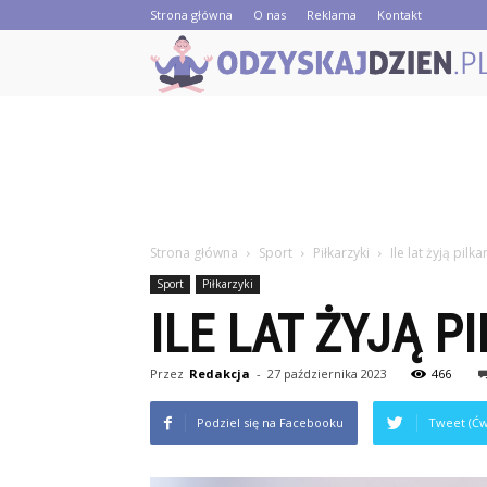
Strona główna
O nas
Reklama
Kontakt
Strona główna
Sport
Piłkarzyki
Ile lat żyją pilka
Sport
Piłkarzyki
ILE LAT ŻYJĄ P
Przez
Redakcja
-
27 października 2023
466
Podziel się na Facebooku
Tweet (Ćw