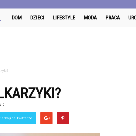
OdzyskajDzien.pl
DOM
DZIECI
LIFESTYLE
MODA
PRACA
UR
rzyki?
ILKARZYKI?
0
ierkaj) na Twitterze