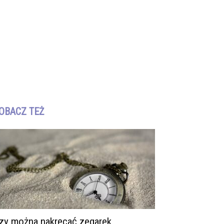
OBACZ TEŻ
zy można nakręcać zegarek