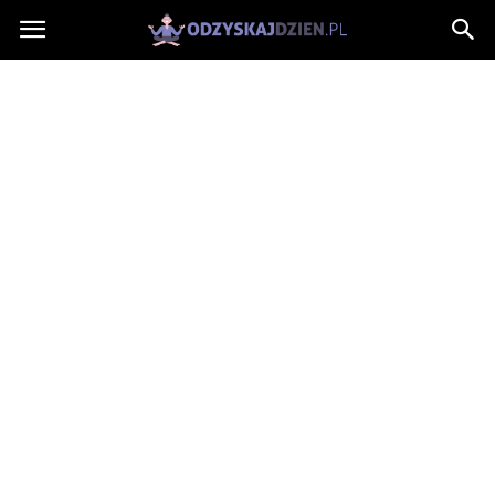
OdzyskajDzien.pl