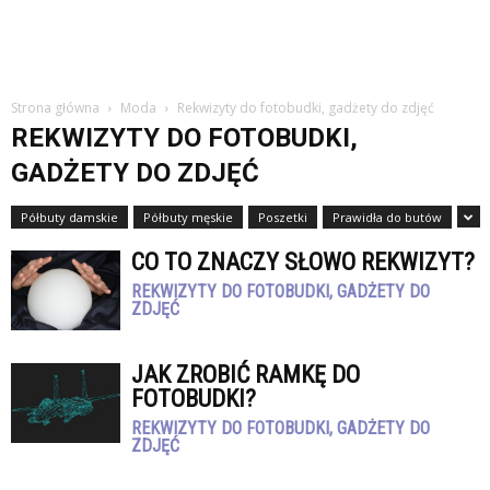
Strona główna
Moda
Rekwizyty do fotobudki, gadżety do zdjęć
REKWIZYTY DO FOTOBUDKI,
GADŻETY DO ZDJĘĆ
Półbuty damskie
Półbuty męskie
Poszetki
Prawidła do butów
CO TO ZNACZY SŁOWO REKWIZYT?
REKWIZYTY DO FOTOBUDKI, GADŻETY DO
ZDJĘĆ
JAK ZROBIĆ RAMKĘ DO
FOTOBUDKI?
REKWIZYTY DO FOTOBUDKI, GADŻETY DO
ZDJĘĆ