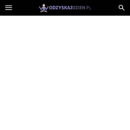
OdzyskajDzien.pl