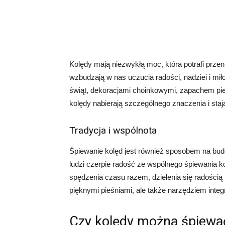
Kolędy mają niezwykłą moc, która potrafi przeni
wzbudzają w nas uczucia radości, nadziei i mił
świąt, dekoracjami choinkowymi, zapachem pier
kolędy nabierają szczególnego znaczenia i st
Tradycja i wspólnota
Śpiewanie kolęd jest również sposobem na budo
ludzi czerpie radość ze wspólnego śpiewania kol
spędzenia czasu razem, dzielenia się radością 
pięknymi pieśniami, ale także narzędziem integr
Czy kolędy można śpiewać