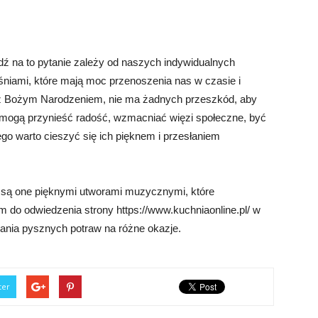
 na to pytanie zależy od naszych indywidualnych
eśniami, które mają moc przenoszenia nas w czasie i
e z Bożym Narodzeniem, nie ma żadnych przeszkód, aby
 mogą przynieść radość, wzmacniać więzi społeczne, być
ego warto cieszyć się ich pięknem i przesłaniem
 są one pięknymi utworami muzycznymi, które
m do odwiedzenia strony https://www.kuchniaonline.pl/ w
towania pysznych potraw na różne okazje.
ter