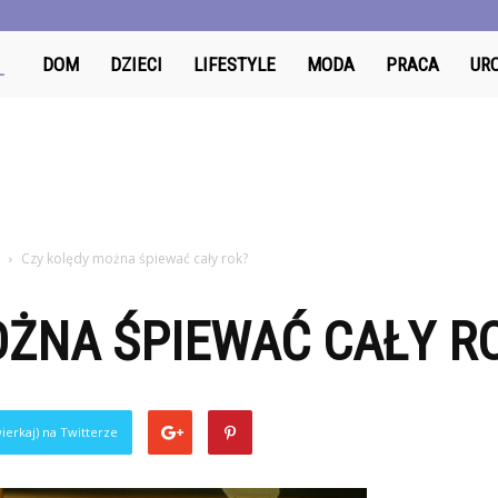
OdzyskajDzien.pl
DOM
DZIECI
LIFESTYLE
MODA
PRACA
UR
Czy kolędy można śpiewać cały rok?
OŻNA ŚPIEWAĆ CAŁY R
ierkaj) na Twitterze