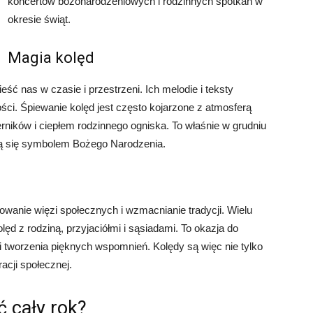
koncertów bożonarodzeniowych i rodzinnych spotkań w
okresie świąt.
Magia kolęd
eść nas w czasie i przestrzeni. Ich melodie i teksty
ości. Śpiewanie kolęd jest często kojarzone z atmosferą
ników i ciepłem rodzinnego ogniska. To właśnie w grudniu
ają się symbolem Bożego Narodzenia.
wanie więzi społecznych i wzmacnianie tradycji. Wielu
ęd z rodziną, przyjaciółmi i sąsiadami. To okazja do
i tworzenia pięknych wspomnień. Kolędy są więc nie tylko
acji społecznej.
 cały rok?