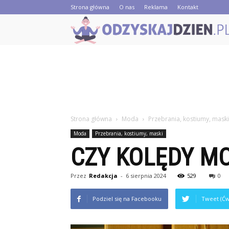
Strona główna
O nas
Reklama
Kontakt
Strona główna
Moda
Przebrania, kostiumy, maski
Moda
Przebrania, kostiumy, maski
CZY KOLĘDY M
Przez
Redakcja
-
6 sierpnia 2024
529
0
Podziel się na Facebooku
Tweet (Ćw