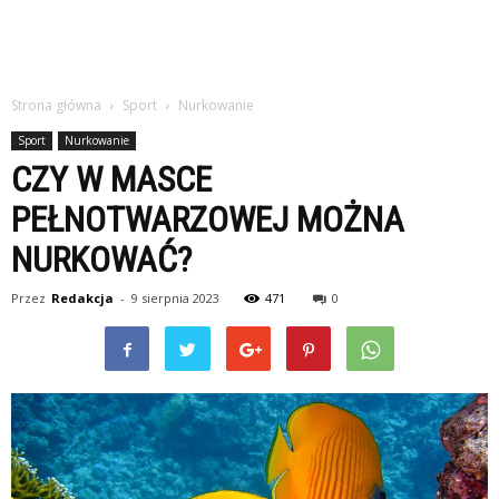
Strona główna
Sport
Nurkowanie
Sport
Nurkowanie
CZY W MASCE
PEŁNOTWARZOWEJ MOŻNA
NURKOWAĆ?
Przez
Redakcja
-
9 sierpnia 2023
471
0