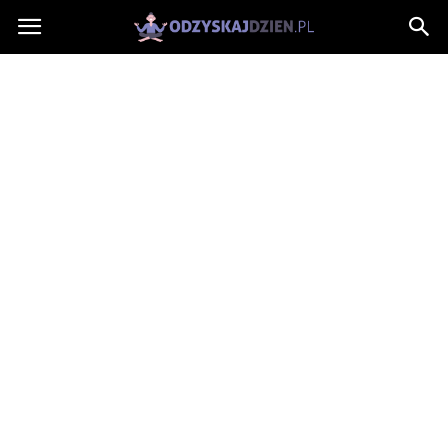
OdzyskajDzien.pl