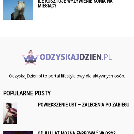
ILE KOSZTUJE WYŻYWIENIE KONIA NA
MIESIĄC?
OdzyskajDzien.pl to portal lifestyle'owy dla aktywnych osób.
POPULARNE POSTY
POWIĘKSZENIE UST – ZALECENIA PO ZABIEGU
OD ILU LAT MOŻNA FARBOWAĆ WŁOSY?