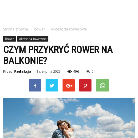
Strona główna
Rower
Akcesoria rowerowe
Rower
Akcesoria rowerowe
CZYM PRZYKRYĆ ROWER NA
BALKONIE?
Przez
Redakcja
-
1 sierpnia 2023
496
0