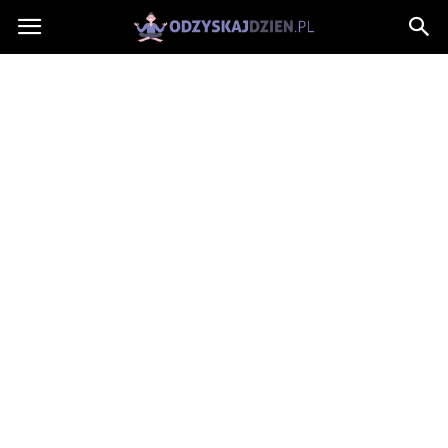
OdzyskajDzien.pl