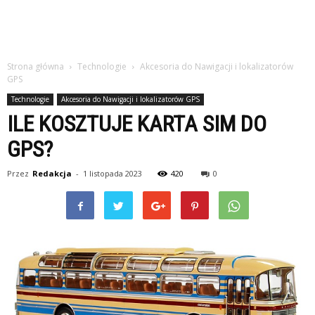
Strona główna
Technologie
Akcesoria do Nawigacji i lokalizatorów
GPS
Technologie
Akcesoria do Nawigacji i lokalizatorów GPS
ILE KOSZTUJE KARTA SIM DO
GPS?
Przez
Redakcja
-
1 listopada 2023
420
0