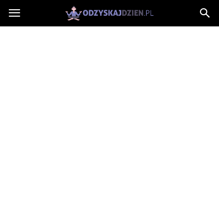
OdzyskajDzien.pl