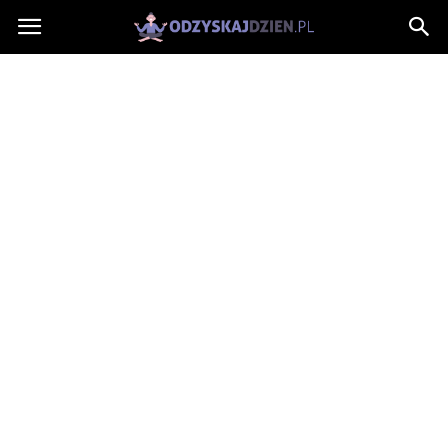
OdzyskajDzien.pl