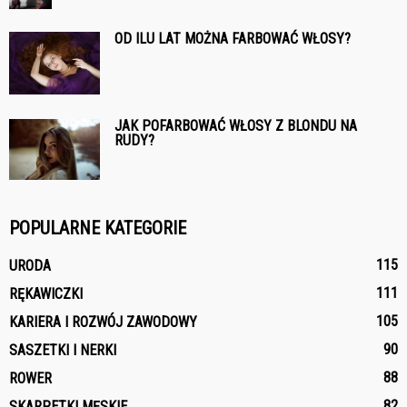
OD ILU LAT MOŻNA FARBOWAĆ WŁOSY?
JAK POFARBOWAĆ WŁOSY Z BLONDU NA
RUDY?
POPULARNE KATEGORIE
115
URODA
111
RĘKAWICZKI
105
KARIERA I ROZWÓJ ZAWODOWY
90
SASZETKI I NERKI
88
ROWER
82
SKARPETKI MĘSKIE