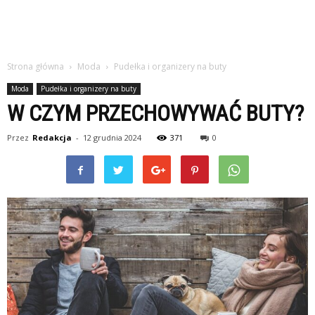
Strona główna
Moda
Pudełka i organizery na buty
Moda
Pudełka i organizery na buty
W CZYM PRZECHOWYWAĆ BUTY?
Przez
Redakcja
-
12 grudnia 2024
371
0