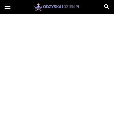
OdzyskajDzien.pl