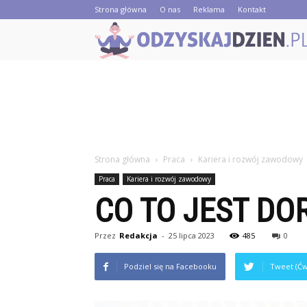
Strona główna
O nas
Reklama
Kontakt
Strona główna
Praca
Kariera i rozwój zawodowy
Praca
Kariera i rozwój zawodowy
CO TO JEST D
Przez
Redakcja
-
25 lipca 2023
485
0
Podziel się na Facebooku
Tweet (Ćw