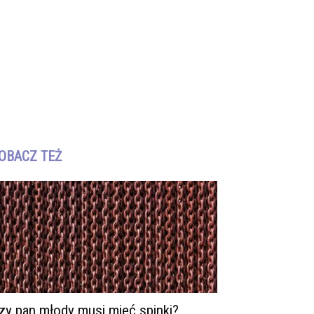
OBACZ TEŻ
zy pan młody musi mieć spinki?