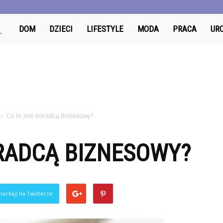
OdzyskajDzien.pl
DOM
DZIECI
LIFESTYLE
MODA
PRACA
UR
Co to jest doradcą Biznesowy?
ORADCĄ BIZNESOWY?
ierkaj) na Twitterze