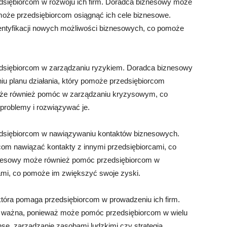
siębiorcom w rozwoju ich firm. Doradca biznesowy może
oże przedsiębiorcom osiągnąć ich cele biznesowe.
ntyfikacji nowych możliwości biznesowych, co pomoże
siębiorcom w zarządzaniu ryzykiem. Doradca biznesowy
iu planu działania, który pomoże przedsiębiorcom
że również pomóc w zarządzaniu kryzysowym, co
roblemy i rozwiązywać je.
siębiorcom w nawiązywaniu kontaktów biznesowych.
m nawiązać kontakty z innymi przedsiębiorcami, co
znesowy może również pomóc przedsiębiorcom w
ami, co pomoże im zwiększyć swoje zyski.
tóra pomaga przedsiębiorcom w prowadzeniu ich firm.
zo ważna, ponieważ może pomóc przedsiębiorcom w wielu
anse, zarządzanie zasobami ludzkimi czy strategia