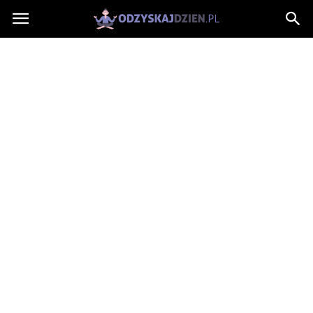
OdzyskajDzien.pl