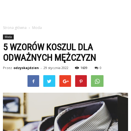
Strona główna
Moda
Moda
5 WZORÓW KOSZUL DLA
ODWAŻNYCH MĘŻCZYZN
Przez
odzyskajdzien
-
29 stycznia 2022
1609
0