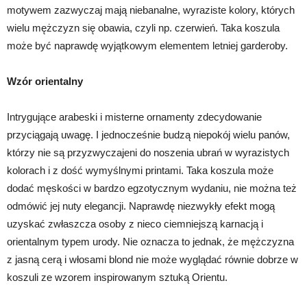
motywem zazwyczaj mają niebanalne, wyraziste kolory, których
wielu mężczyzn się obawia, czyli np. czerwień. Taka koszula
może być naprawdę wyjątkowym elementem letniej garderoby.
Wzór orientalny
Intrygujące arabeski i misterne ornamenty zdecydowanie
przyciągają uwagę. I jednocześnie budzą niepokój wielu panów,
którzy nie są przyzwyczajeni do noszenia ubrań w wyrazistych
kolorach i z dość wymyślnymi printami. Taka koszula może
dodać męskości w bardzo egzotycznym wydaniu, nie można też
odmówić jej nuty elegancji. Naprawdę niezwykły efekt mogą
uzyskać zwłaszcza osoby z nieco ciemniejszą karnacją i
orientalnym typem urody. Nie oznacza to jednak, że mężczyzna
z jasną cerą i włosami blond nie może wyglądać równie dobrze w
koszuli ze wzorem inspirowanym sztuką Orientu.