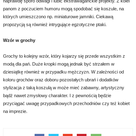
naprawdę sporo odwagi i lubić ekstrawaganckie projekty. Z kolei
panom z poczuciem humoru mogą spodobać się koszule, na
których umieszczono np. miniaturowe jamniki. Ciekawą
propozycją są również intrygujące egzotyczne ptaki.
Wzór w grochy
Grochy to kolejny wzór, który kojarzy się przede wszystkim z
modą dla pań. Duże kropki mogą jednak być strzałem w
dziesiątkę również w przypadku mężczyzn. W zależności od
koloru grochów oraz doboru pozostałych ubrań i dodatków
stylizacja z taką koszulą w może mieć zabawny, artystyczny
bądź nawet zmysłowy charakter. I z pewnością będzie
przyciągać uwagę przypadkowych przechodniów czy też kobiet
na imprezie.