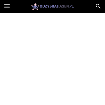
OdzyskajDzien.pl