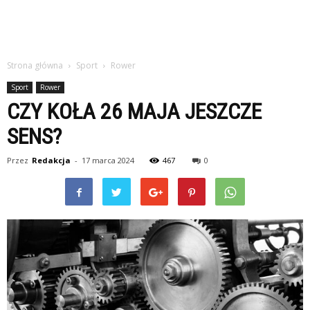
Strona główna
Sport
Rower
Sport
Rower
CZY KOŁA 26 MAJA JESZCZE
SENS?
Przez
Redakcja
-
17 marca 2024
467
0