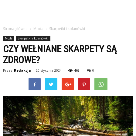
Strona główna
Moda
Skarpetki i kolanówki
Moda
Skarpetki i kolanówki
CZY WEŁNIANE SKARPETY SĄ
ZDROWE?
Przez
Redakcja
-
20 stycznia 2024
468
0