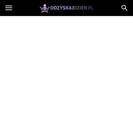
OdzyskajDzien.pl