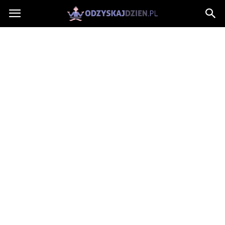
OdzyskajDzien.pl