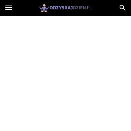
OdzyskajDzien.pl