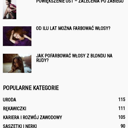
POWIĘKSZENIE UST – ZALECENIA PO ZABIEGU
OD ILU LAT MOŻNA FARBOWAĆ WŁOSY?
JAK POFARBOWAĆ WŁOSY Z BLONDU NA
RUDY?
POPULARNE KATEGORIE
115
URODA
111
RĘKAWICZKI
105
KARIERA I ROZWÓJ ZAWODOWY
90
SASZETKI I NERKI