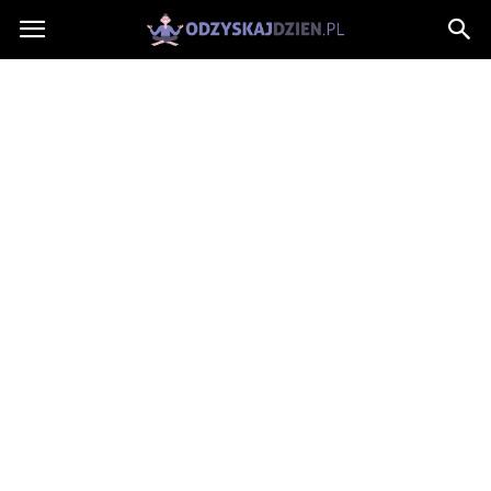
OdzyskajDzien.pl